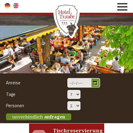
direkt zur Navigation
direkt zum Inhalt
Anreise
Tage
Personen
unverbindlich
anfragen
Tischreservierung