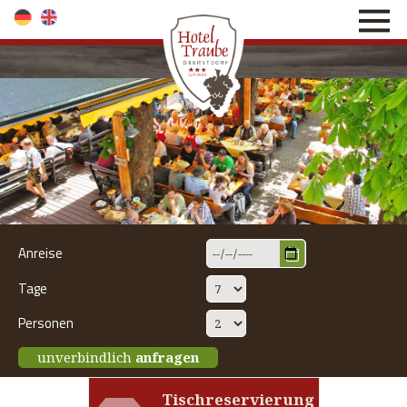
direkt zur Navigation
direkt zum Inhalt
Anreise
Tage
Personen
unverbindlich
anfragen
Tischreservierung