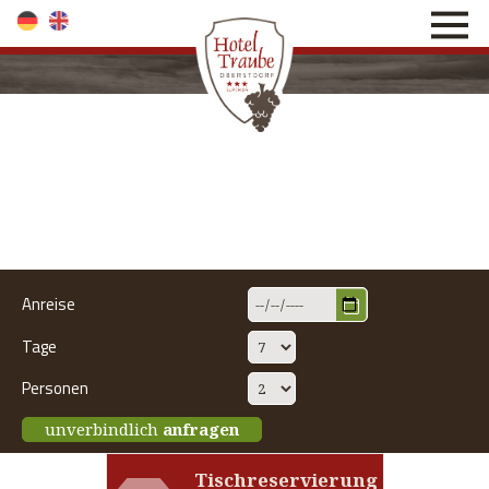
direkt zur Navigation
direkt zum Inhalt
Anreise
Tage
Personen
unverbindlich
anfragen
Tischreservierung