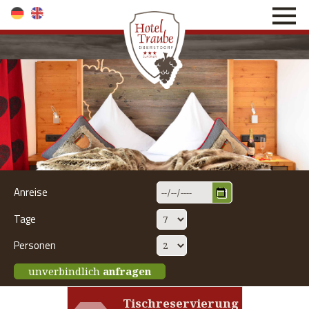
direkt zur Navigation
direkt zum Inhalt
Anreise
Tage
Personen
unverbindlich
anfragen
Tischreservierung