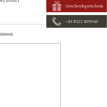
berstdorf
Geschenkgutschein
+49 8322 809940
zhinweis
.