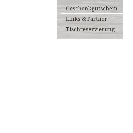
Geschenkgutschein
Links & Partner
Tischreservierung