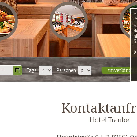
S
d
h
S
T
J
Tage
Personen
unverbindli
Kontaktanfr
Hotel Traube