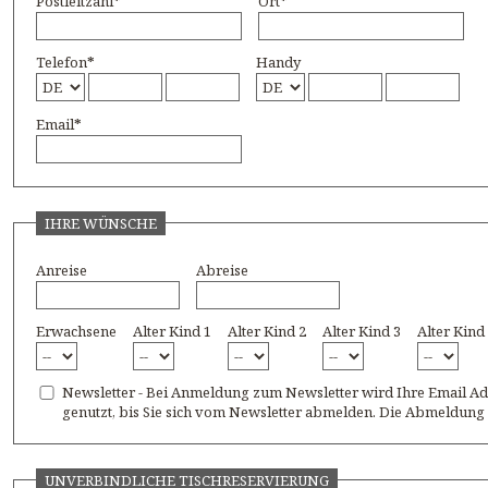
Postleitzahl
*
Ort
*
Telefon
*
Handy
Email
*
IHRE WÜNSCHE
Anreise
Abreise
Erwachsene
Alter Kind 1
Alter Kind 2
Alter Kind 3
Alter Kind
Newsletter - Bei Anmeldung zum Newsletter wird Ihre Email A
genutzt, bis Sie sich vom Newsletter abmelden. Die Abmeldung i
UNVERBINDLICHE TISCHRESERVIERUNG