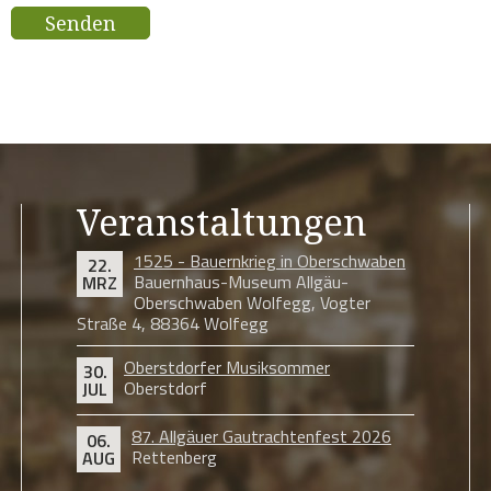
Senden
Veranstaltungen
1525 - Bauernkrieg in Oberschwaben
22.
Bauernhaus-Museum Allgäu-
MRZ
Oberschwaben Wolfegg, Vogter
Straße 4, 88364 Wolfegg
Oberstdorfer Musiksommer
30.
Oberstdorf
JUL
87. Allgäuer Gautrachtenfest 2026
06.
Rettenberg
AUG