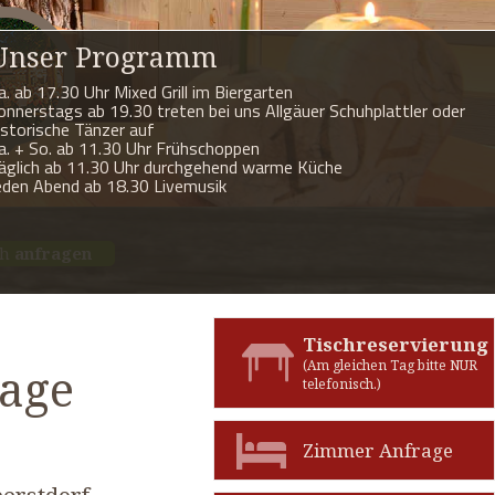
Unser Programm
a. ab 17.30 Uhr Mixed Grill im Biergarten
onnerstags ab 19.30 treten bei uns Allgäuer Schuhplattler oder
istorische Tänzer auf
a. + So. ab 11.30 Uhr Frühschoppen
äglich ab 11.30 Uhr durchgehend warme Küche
eden Abend ab 18.30 Livemusik
ch
anfragen
Tischreservierung
(Am gleichen Tag bitte NUR
age
telefonisch.)
Zimmer Anfrage