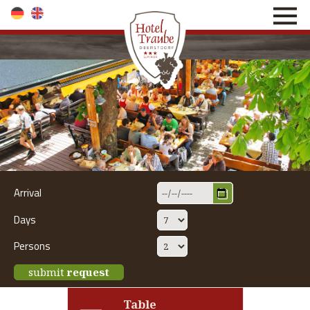
direkt zur Navigation
direkt zum Inhalt
Arrival
Days
Persons
submit
request
Table