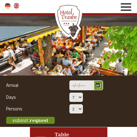
direkt zur Navigation
direkt zum Inhalt
Arrival
Days
Persons
submit
request
Table