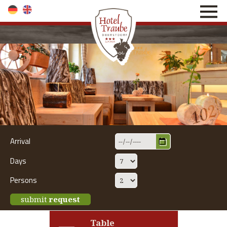
direkt zur Navigation
direkt zum Inhalt
Arrival
Days
Persons
submit
request
Table