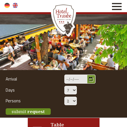
direkt zur Navigation
direkt zum Inhalt
Arrival
Days
Persons
submit
request
Table