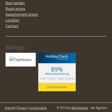
Beer garden
Room prices
Appartement prices
Location
Contact
Ratings
89%
Weiterempfehlung
Hotel Traube - Beim Dorfwirt
Jetzt bewerten
Imprint
|
Privacy
|
Legal notice
© 2015 by
Werbewind
- die Agentur