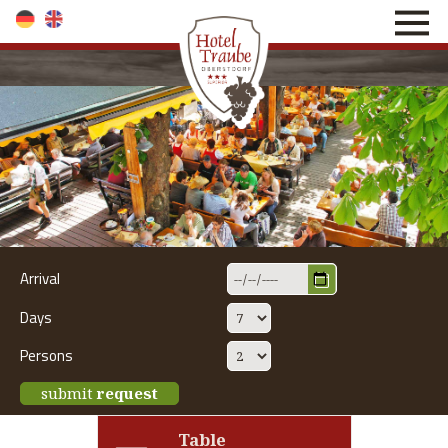
direkt zur Navigation
direkt zum Inhalt
Arrival
Days
Persons
submit
request
Table